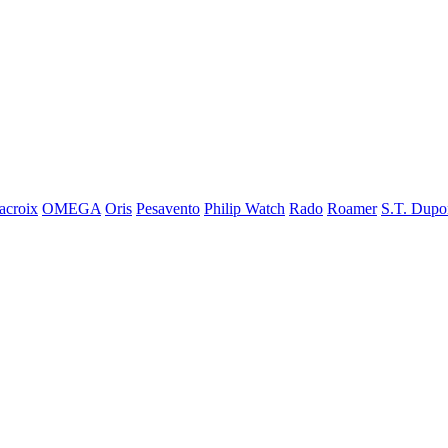
acroix
OMEGA
Oris
Pesavento
Philip Watch
Rado
Roamer
S.T. Dupo