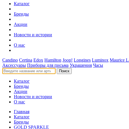
Каталог
Бренды
Акции
Новости и истории
О нас
Candino
Certina
Edox
Hamilton
Joop!
Longines
Luminox
Maurice L
Аксессуары
Приборы для письма
Украшения
Часы
Поиск
Каталог
Бренды
Акции
Новости и истории
О нас
Главная
Каталог
Бренды
GOLD SPARKLE