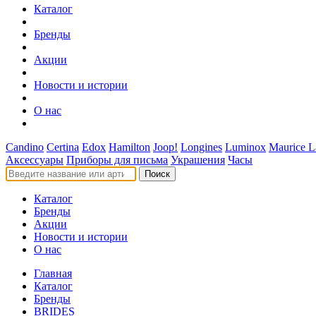
Каталог
Бренды
Акции
Новости и истории
О нас
Candino
Certina
Edox
Hamilton
Joop!
Longines
Luminox
Maurice L
Аксессуары
Приборы для письма
Украшения
Часы
Поиск
Каталог
Бренды
Акции
Новости и истории
О нас
Главная
Каталог
Бренды
BRIDES