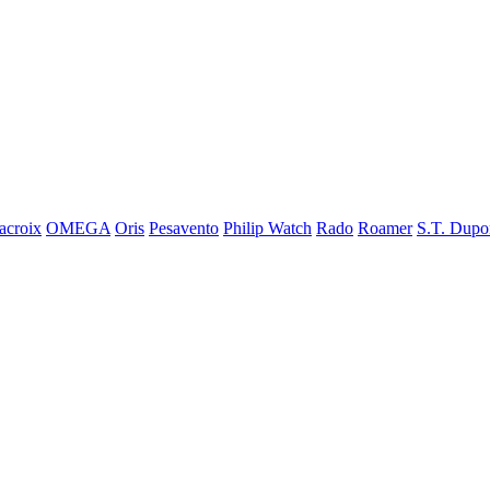
acroix
OMEGA
Oris
Pesavento
Philip Watch
Rado
Roamer
S.T. Dupo