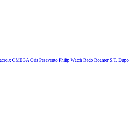
acroix
OMEGA
Oris
Pesavento
Philip Watch
Rado
Roamer
S.T. Dupo