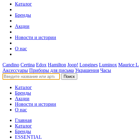
Каталог
Бренды
Акции
Новости и истории
О нас
Candino
Certina
Edox
Hamilton
Joop!
Longines
Luminox
Maurice L
Аксессуары
Приборы для письма
Украшения
Часы
Поиск
Каталог
Бренды
Акции
Новости и истории
О нас
Главная
Каталог
Бренды
ESSENTIAL