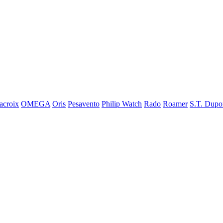
acroix
OMEGA
Oris
Pesavento
Philip Watch
Rado
Roamer
S.T. Dupo