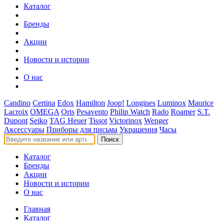
Каталог
Бренды
Акции
Новости и истории
О нас
Candino
Certina
Edox
Hamilton
Joop!
Longines
Luminox
Maurice
Lacroix
OMEGA
Oris
Pesavento
Philip Watch
Rado
Roamer
S.T.
Dupont
Seiko
TAG Heuer
Tissot
Victorinox
Wenger
Аксессуары
Приборы для письма
Украшения
Часы
Поиск
Каталог
Бренды
Акции
Новости и истории
О нас
Главная
Каталог