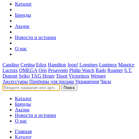
Каталог
Бренды
Акции
Новости и истории
О нас
Candino
Certina
Edox
Hamilton
Joop!
Longines
Luminox
Maurice
Lacroix
OMEGA
Oris
Pesavento
Philip Watch
Rado
Roamer
S.T.
Dupont
Seiko
TAG Heuer
Tissot
Victorinox
Wenger
Аксессуары
Приборы для письма
Украшения
Часы
Поиск
Каталог
Бренды
Акции
Новости и истории
О нас
Главная
Каталог