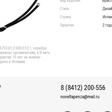
Вид изделия
Брас
Стиль
Дизай
Страна
Испан
Гарантия
2 год
4753.01.2.000.010.1, серебро
жемчуг органический, х/б нить
гарантия 10 лет на жемчуг
дено в Испании.
8 (8412) 200-556
И
novellapenza@mail.ru