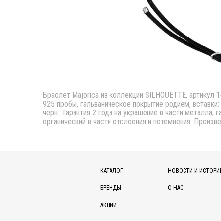
Браслет Majorica из коллекции SILHOUETTE, артикул 1
925 пробы, гальваническое покрытие родием, вставки: 
чёрн.. Гарантия 2 года на украшение в части металла, 
органический в части отслоения и потемнения. Произве
КАТАЛОГ
НОВОСТИ И ИСТОРИ
БРЕНДЫ
О НАС
АКЦИИ