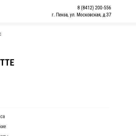
8 (8412) 200-556
г. Пенза, ул. Московская, д.37
С
ETTE
1
ica
кие