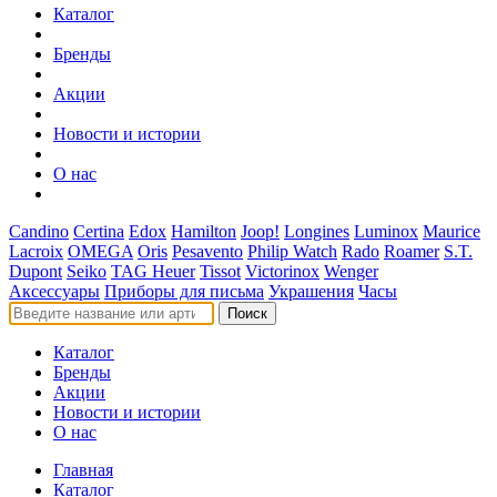
Каталог
Бренды
Акции
Новости и истории
О нас
Candino
Certina
Edox
Hamilton
Joop!
Longines
Luminox
Maurice
Lacroix
OMEGA
Oris
Pesavento
Philip Watch
Rado
Roamer
S.T.
Dupont
Seiko
TAG Heuer
Tissot
Victorinox
Wenger
Аксессуары
Приборы для письма
Украшения
Часы
Поиск
Каталог
Бренды
Акции
Новости и истории
О нас
Главная
Каталог