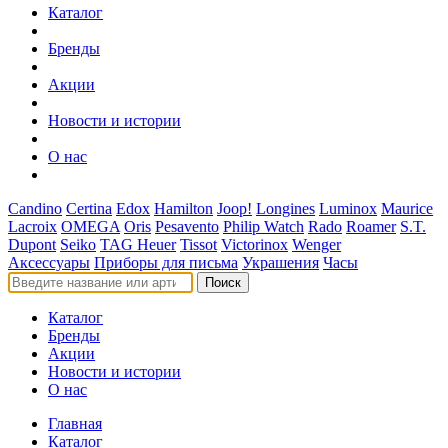
Каталог
Бренды
Акции
Новости и истории
О нас
Candino
Certina
Edox
Hamilton
Joop!
Longines
Luminox
Maurice
Lacroix
OMEGA
Oris
Pesavento
Philip Watch
Rado
Roamer
S.T.
Dupont
Seiko
TAG Heuer
Tissot
Victorinox
Wenger
Аксессуары
Приборы для письма
Украшения
Часы
Поиск
Каталог
Бренды
Акции
Новости и истории
О нас
Главная
Каталог