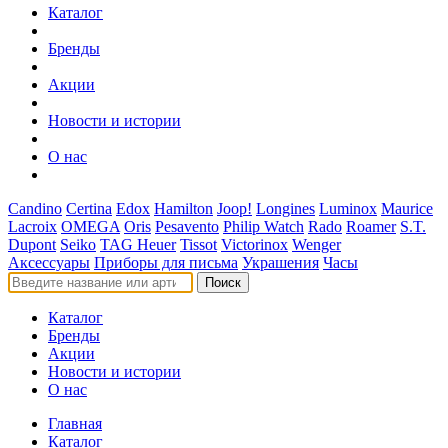
Каталог
Бренды
Акции
Новости и истории
О нас
Candino
Certina
Edox
Hamilton
Joop!
Longines
Luminox
Maurice
Lacroix
OMEGA
Oris
Pesavento
Philip Watch
Rado
Roamer
S.T.
Dupont
Seiko
TAG Heuer
Tissot
Victorinox
Wenger
Аксессуары
Приборы для письма
Украшения
Часы
Поиск
Каталог
Бренды
Акции
Новости и истории
О нас
Главная
Каталог