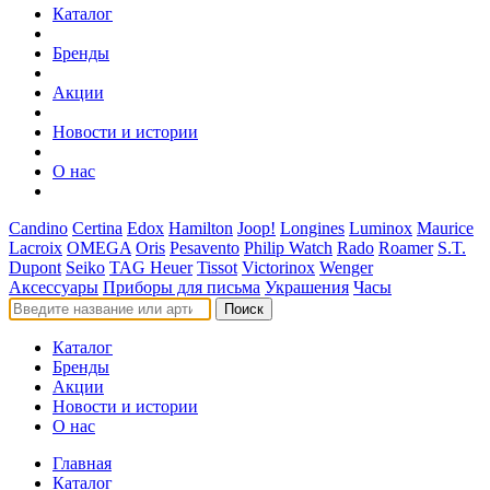
Каталог
Бренды
Акции
Новости и истории
О нас
Candino
Certina
Edox
Hamilton
Joop!
Longines
Luminox
Maurice
Lacroix
OMEGA
Oris
Pesavento
Philip Watch
Rado
Roamer
S.T.
Dupont
Seiko
TAG Heuer
Tissot
Victorinox
Wenger
Аксессуары
Приборы для письма
Украшения
Часы
Поиск
Каталог
Бренды
Акции
Новости и истории
О нас
Главная
Каталог