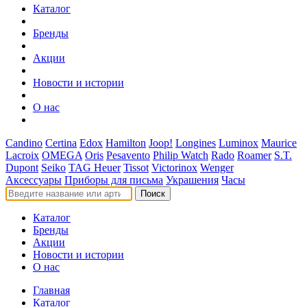
Каталог
Бренды
Акции
Новости и истории
О нас
Candino
Certina
Edox
Hamilton
Joop!
Longines
Luminox
Maurice
Lacroix
OMEGA
Oris
Pesavento
Philip Watch
Rado
Roamer
S.T.
Dupont
Seiko
TAG Heuer
Tissot
Victorinox
Wenger
Аксессуары
Приборы для письма
Украшения
Часы
Поиск
Каталог
Бренды
Акции
Новости и истории
О нас
Главная
Каталог