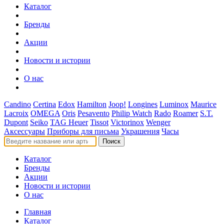
Каталог
Бренды
Акции
Новости и истории
О нас
Candino
Certina
Edox
Hamilton
Joop!
Longines
Luminox
Maurice
Lacroix
OMEGA
Oris
Pesavento
Philip Watch
Rado
Roamer
S.T.
Dupont
Seiko
TAG Heuer
Tissot
Victorinox
Wenger
Аксессуары
Приборы для письма
Украшения
Часы
Поиск
Каталог
Бренды
Акции
Новости и истории
О нас
Главная
Каталог