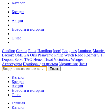
Каталог
Бренды
Акции
Новости и истории
О нас
Candino
Certina
Edox
Hamilton
Joop!
Longines
Luminox
Maurice
Lacroix
OMEGA
Oris
Pesavento
Philip Watch
Rado
Roamer
S.T.
Dupont
Seiko
TAG Heuer
Tissot
Victorinox
Wenger
Аксессуары
Приборы для письма
Украшения
Часы
Поиск
Каталог
Бренды
Акции
Новости и истории
О нас
Главная
Каталог