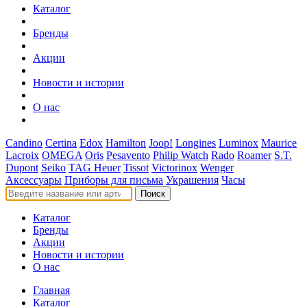
Каталог
Бренды
Акции
Новости и истории
О нас
Candino
Certina
Edox
Hamilton
Joop!
Longines
Luminox
Maurice
Lacroix
OMEGA
Oris
Pesavento
Philip Watch
Rado
Roamer
S.T.
Dupont
Seiko
TAG Heuer
Tissot
Victorinox
Wenger
Аксессуары
Приборы для письма
Украшения
Часы
Поиск
Каталог
Бренды
Акции
Новости и истории
О нас
Главная
Каталог