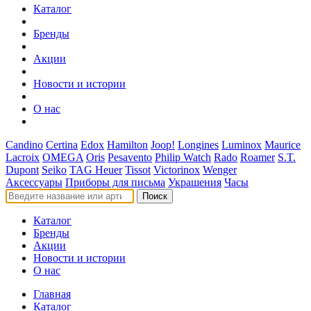
Каталог
Бренды
Акции
Новости и истории
О нас
Candino
Certina
Edox
Hamilton
Joop!
Longines
Luminox
Maurice
Lacroix
OMEGA
Oris
Pesavento
Philip Watch
Rado
Roamer
S.T.
Dupont
Seiko
TAG Heuer
Tissot
Victorinox
Wenger
Аксессуары
Приборы для письма
Украшения
Часы
Поиск
Каталог
Бренды
Акции
Новости и истории
О нас
Главная
Каталог