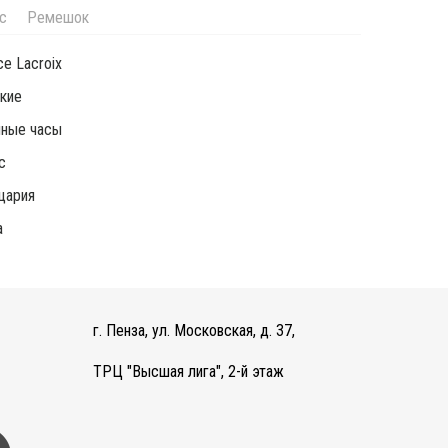
с
Ремешок
ce Lacroix
кие
чные часы
c
цария
а
г. Пенза, ул. Московская, д. 37,
ТРЦ "Высшая лига", 2-й этаж