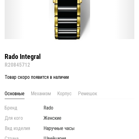
Rado Integral
R20845712
Товар скоро появится в наличии
Основные
Механизм
Корпус
Ремешок
Бренд
Rado
Для кого
Женские
Вид изделия
Наручные часы
Страна
Швейцария