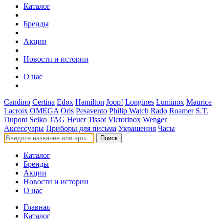
Каталог
Бренды
Акции
Новости и истории
О нас
Candino
Certina
Edox
Hamilton
Joop!
Longines
Luminox
Maurice
Lacroix
OMEGA
Oris
Pesavento
Philip Watch
Rado
Roamer
S.T.
Dupont
Seiko
TAG Heuer
Tissot
Victorinox
Wenger
Аксессуары
Приборы для письма
Украшения
Часы
Поиск
Каталог
Бренды
Акции
Новости и истории
О нас
Главная
Каталог