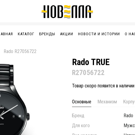
ЛАВНАЯ
КАТАЛОГ
БРЕНДЫ
АКЦИИ
НОВОСТИ И ИСТОРИИ
О НА
Rado R27056722
Rado TRUE
R27056722
Товар скоро появится в наличии
Основные
Механизм
Корпу
Бренд
Rado
Для кого
Мужс