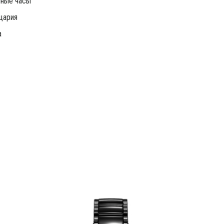
чные часы
цария
а