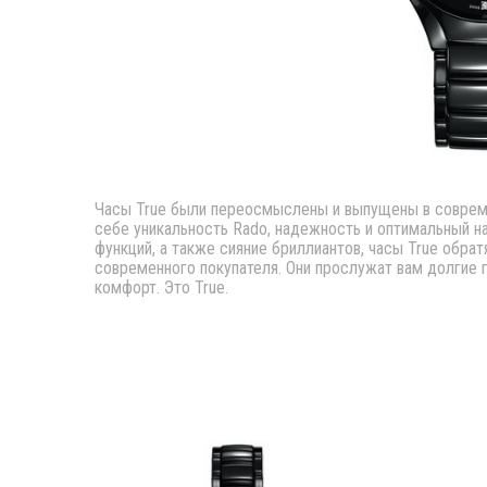
Часы True были переосмыслены и выпущены в совреме
себе уникальность Rado, надежность и оптимальный 
функций, а также сияние бриллиантов, часы True обрат
современного покупателя. Они прослужат вам долгие г
комфорт. Это True.