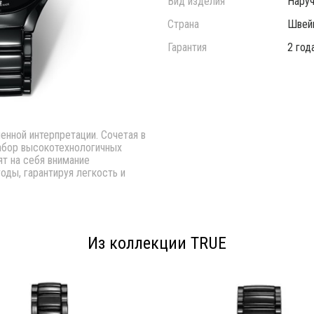
Вид изделия
Нару
Страна
Швей
Гарантия
2 год
нной интерпретации. Сочетая в
набор высокотехнологичных
ят на себя внимание
оды, гарантируя легкость и
Из коллекции TRUE