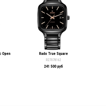
c Open
Rado True Square
R27078162
241 500 руб