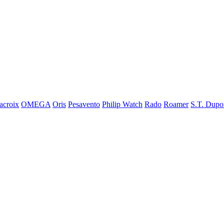
acroix
OMEGA
Oris
Pesavento
Philip Watch
Rado
Roamer
S.T. Dupo