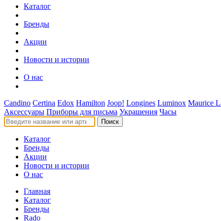
Каталог
Бренды
Акции
Новости и истории
О нас
Candino
Certina
Edox
Hamilton
Joop!
Longines
Luminox
Maurice L
Аксессуары
Приборы для письма
Украшения
Часы
Поиск
Каталог
Бренды
Акции
Новости и истории
О нас
Главная
Каталог
Бренды
Rado