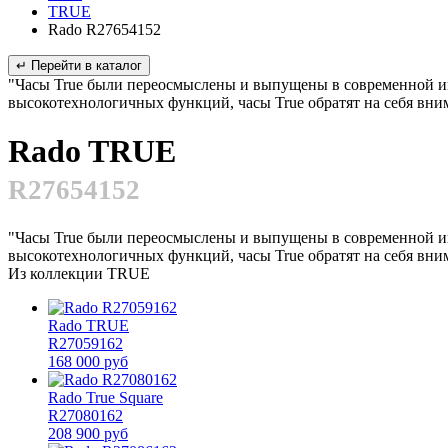
TRUE
Rado R27654152
↵ Перейти в каталог
"Часы True были переосмыслены и выпущены в современной инт
высокотехнологичных функций, часы True обратят на себя вним
Rado TRUE
R27654152
"Часы True были переосмыслены и выпущены в современной инт
высокотехнологичных функций, часы True обратят на себя вним
Из коллекции TRUE
Rado TRUE
R27059162
168 000 руб
Rado True Square
R27080162
208 900 руб