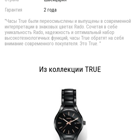
Гарантия
2 года
"Часы True были переосмыслены и выпущены в современной
интерпретации в знаковых цветах Rado. Сочетая в себе
уникальность Rado, надежность и оптимальный набор
высокотехнологичных функций, часы True обратят на себя
внимание современного покупателя. Это True. "
Из коллекции TRUE