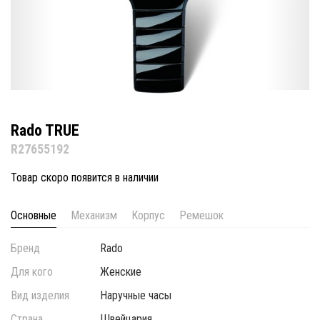
Rado TRUE
R27655192
Товар скоро появится в наличии
Основные
Механизм
Корпус
Ремешок
Бренд
Rado
Для кого
Женские
Вид изделия
Наручные часы
Страна
Швейцария