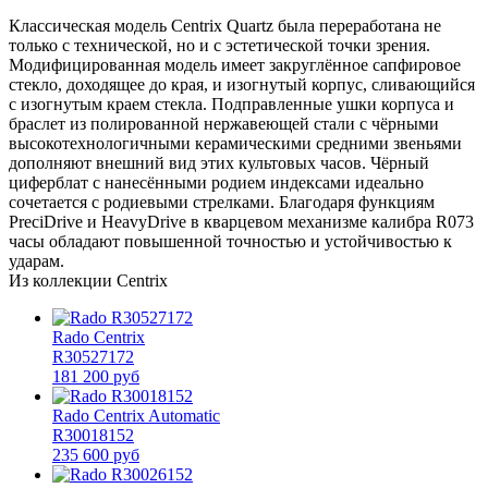
Классическая модель Centrix Quartz была переработана не
только с технической, но и с эстетической точки зрения.
Модифицированная модель имеет закруглённое сапфировое
стекло, доходящее до края, и изогнутый корпус, сливающийся
с изогнутым краем стекла. Подправленные ушки корпуса и
браслет из полированной нержавеющей стали с чёрными
высокотехнологичными керамическими средними звеньями
дополняют внешний вид этих культовых часов. Чёрный
циферблат с нанесёнными родием индексами идеально
сочетается с родиевыми стрелками. Благодаря функциям
PreciDrive и HeavyDrive в кварцевом механизме калибра R073
часы обладают повышенной точностью и устойчивостью к
ударам.
Из коллекции Centrix
Rado Centrix
R30527172
181 200 руб
Rado Centrix Automatic
R30018152
235 600 руб