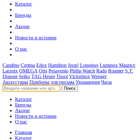
Каталог
Бренды
Акции
Новости и истории
О нас
Candino
Certina
Edox
Hamilton
Joop!
Longines
Luminox
Maurice
Lacroix
OMEGA
Oris
Pesavento
Philip Watch
Rado
Roamer
S.T.
Dupont
Seiko
TAG Heuer
Tissot
Victorinox
Wenger
Аксессуары
Приборы для письма
Украшения
Часы
Поиск
Каталог
Бренды
Акции
Новости и истории
О нас
Главная
Каталог