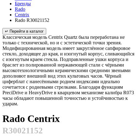
Бренды
Rado
Centrix
Rado R30021152
↵ Перейти в каталог
Классическая модель Centrix Quartz была переработана не
только с технической, но и с эстетической точки зрения.
Модифицированная модель имеет закруглённое сапфировое
стекло, доходящее до края, и изогнутый корпус, сливающийся
с изогнутым краем стекла. Подправленные ушки корпуса и
браслет из полированной нержавеющей стали с чёрными
высокотехнологичными керамическими средними звеньями
дополняют внешний вид этих культовых часов. Чёрный
циферблат с нанесёнными родием индексами идеально
сочетается с родиевыми стрелками. Благодаря функциям
PreciDrive и HeavyDrive в кварцевом механизме калибра R073
часы обладают повышенной точностью и устойчивостью к
ударам.
Rado Centrix
R30021152