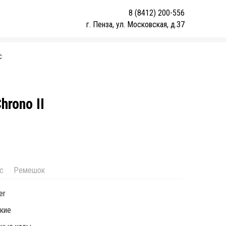
8 (8412) 200-556
г. Пенза, ул. Московская, д.37
С
hrono II
с
Ремешок
er
кие