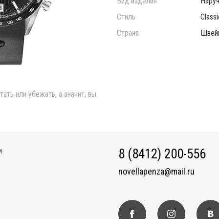
Вид изделия
Нару
Стиль
Classi
Страна
Швей
ать или убежать, а значит, вы
8 (8412) 200-556
И
novellapenza@mail.ru