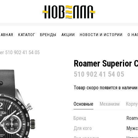
ЛАВНАЯ
КАТАЛОГ
БРЕНДЫ
АКЦИИ
НОВОСТИ И ИСТОРИИ
О НА
r 510 902 41 54 05
Roamer Superior C
510 902 41 54 05
Товар скоро появится в наличии
Основные
Механизм
Корпу
Бренд
Roam
Для кого
Мужс