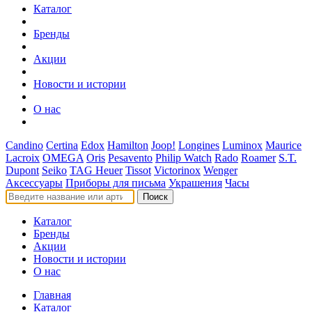
Каталог
Бренды
Акции
Новости и истории
О нас
Candino
Certina
Edox
Hamilton
Joop!
Longines
Luminox
Maurice
Lacroix
OMEGA
Oris
Pesavento
Philip Watch
Rado
Roamer
S.T.
Dupont
Seiko
TAG Heuer
Tissot
Victorinox
Wenger
Аксессуары
Приборы для письма
Украшения
Часы
Поиск
Каталог
Бренды
Акции
Новости и истории
О нас
Главная
Каталог