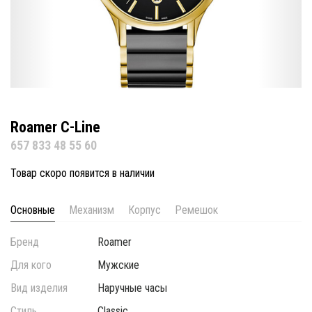
Roamer C-Line
657 833 48 55 60
Товар скоро появится в наличии
Основные
Механизм
Корпус
Ремешок
Бренд
Roamer
Для кого
Мужские
Вид изделия
Наручные часы
Стиль
Classic