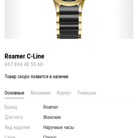
Roamer C-Line
657 844 48 55 60
Товар скоро появится в наличии
Основные
Механизм
Корпус
Ремешок
Бренд
Roamer
Для кого
Женские
Вид изделия
Наручные часы
Стиль
Classic