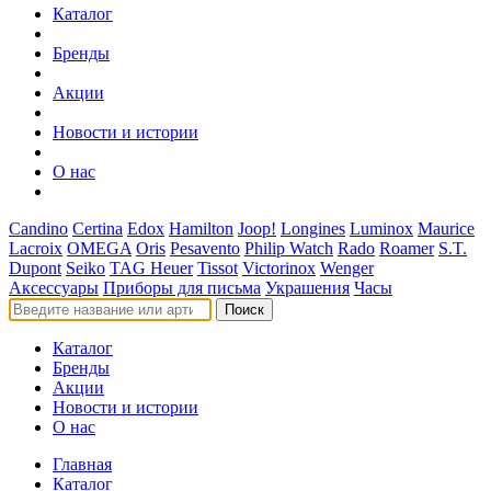
Каталог
Бренды
Акции
Новости и истории
О нас
Candino
Certina
Edox
Hamilton
Joop!
Longines
Luminox
Maurice
Lacroix
OMEGA
Oris
Pesavento
Philip Watch
Rado
Roamer
S.T.
Dupont
Seiko
TAG Heuer
Tissot
Victorinox
Wenger
Аксессуары
Приборы для письма
Украшения
Часы
Поиск
Каталог
Бренды
Акции
Новости и истории
О нас
Главная
Каталог