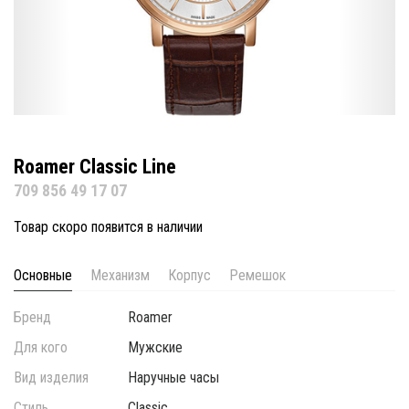
Roamer Classic Line
709 856 49 17 07
Товар скоро появится в наличии
Основные
Механизм
Корпус
Ремешок
Бренд
Roamer
Для кого
Мужские
Вид изделия
Наручные часы
Стиль
Classic