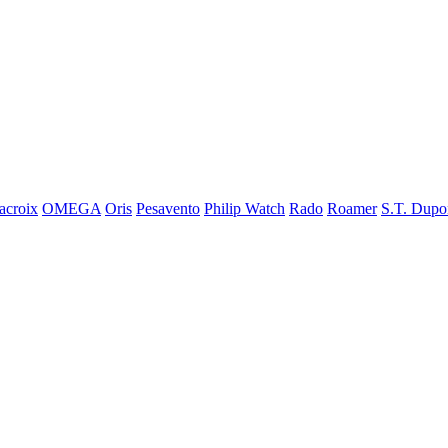
acroix
OMEGA
Oris
Pesavento
Philip Watch
Rado
Roamer
S.T. Dupo