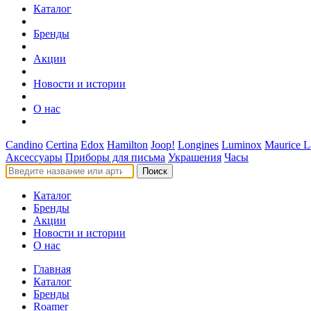
Каталог
Бренды
Акции
Новости и истории
О нас
Candino
Certina
Edox
Hamilton
Joop!
Longines
Luminox
Maurice L
Аксессуары
Приборы для письма
Украшения
Часы
Поиск
Каталог
Бренды
Акции
Новости и истории
О нас
Главная
Каталог
Бренды
Roamer