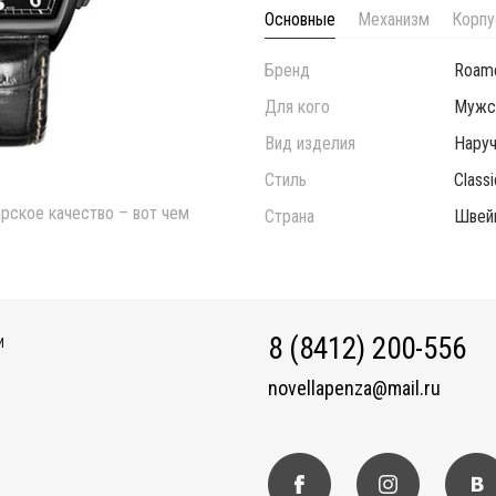
Основные
Механизм
Корпу
Бренд
Roam
Для кого
Мужс
Вид изделия
Нару
Стиль
Classi
арское качество – вот чем
Страна
Швей
8 (8412) 200-556
И
novellapenza@mail.ru