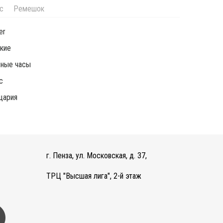
с
Ремешок
er
кие
чные часы
c
цария
г. Пенза, ул. Московская, д. 37,
ТРЦ "Высшая лига", 2-й этаж