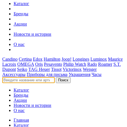
Каталог
Бренды
Акции
Новости и истории
О нас
Candino
Certina
Edox
Hamilton
Joop!
Longines
Luminox
Maurice
Lacroix
OMEGA
Oris
Pesavento
Philip Watch
Rado
Roamer
S.T.
Dupont
Seiko
TAG Heuer
Tissot
Victorinox
Wenger
Аксессуары
Приборы для письма
Украшения
Часы
Поиск
Каталог
Бренды
Акции
Новости и истории
О нас
Главная
Каталог