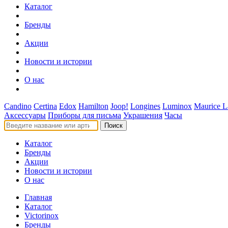
Каталог
Бренды
Акции
Новости и истории
О нас
Candino
Certina
Edox
Hamilton
Joop!
Longines
Luminox
Maurice L
Аксессуары
Приборы для письма
Украшения
Часы
Поиск
Каталог
Бренды
Акции
Новости и истории
О нас
Главная
Каталог
Victorinox
Бренды