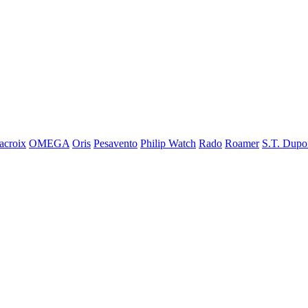
acroix
OMEGA
Oris
Pesavento
Philip Watch
Rado
Roamer
S.T. Dupo