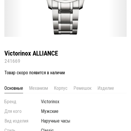
Victorinox ALLIANCE
241669
Товар скоро появится в наличии
Основные
Механизм
Корпус
Ремешок
Изделие
Бренд
Victorinox
Для кого
Мужские
Вид изделия
Наручные часы
Стиль
Classic