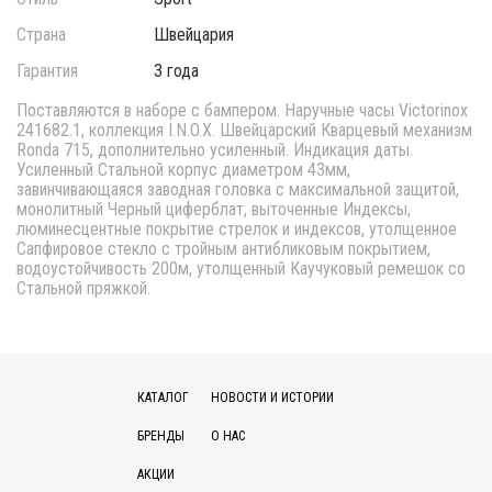
Страна
Швейцария
Гарантия
3 года
Поставляются в наборе с бампером. Наручные часы Victorinox
241682.1, коллекция I.N.O.X. Швейцарский Кварцевый механизм
Ronda 715, дополнительно усиленный. Индикация даты.
Усиленный Стальной корпус диаметром 43мм,
завинчивающаяся заводная головка с максимальной защитой,
монолитный Черный циферблат, выточенные Индексы,
люминесцентные покрытие стрелок и индексов, утолщенное
Сапфировое стекло с тройным антибликовым покрытием,
водоустойчивость 200м, утолщенный Каучуковый ремешок со
Стальной пряжкой.
КАТАЛОГ
НОВОСТИ И ИСТОРИИ
БРЕНДЫ
О НАС
АКЦИИ