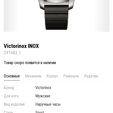
Victorinox INOX
241682.1
Товар скоро появится в наличии
Основные
Механизм
Корпус
Ремешок
Изделие
Бренд
Victorinox
Для кого
Мужские
Вид изделия
Наручные часы
Стиль
Sport