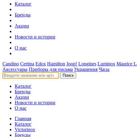
Каталог
Бренды
Акции
Новости и истории
О нас
Candino
Certina
Edox
Hamilton
Joop!
Longines
Luminox
Maurice L
Аксессуары
Приборы для письма
Украшения
Часы
Поиск
Каталог
Бренды
Акции
Новости и истории
О нас
Главная
Каталог
Victorinox
Бренды