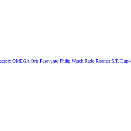
acroix
OMEGA
Oris
Pesavento
Philip Watch
Rado
Roamer
S.T. Dupo