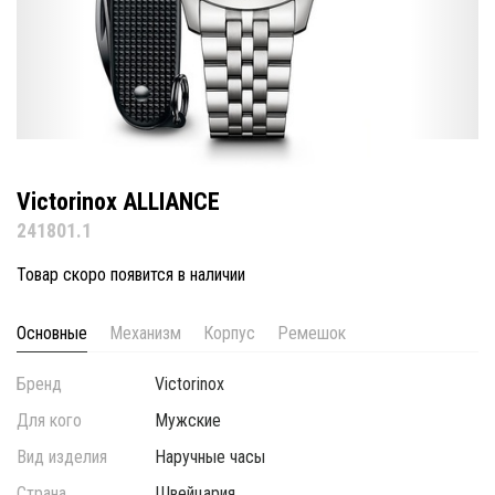
Victorinox ALLIANCE
241801.1
Товар скоро появится в наличии
Основные
Механизм
Корпус
Ремешок
Бренд
Victorinox
Для кого
Мужские
Вид изделия
Наручные часы
Страна
Швейцария