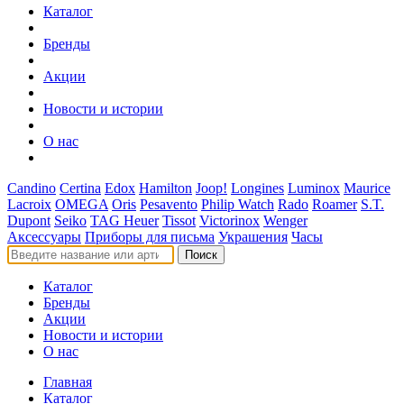
Каталог
Бренды
Акции
Новости и истории
О нас
Candino
Certina
Edox
Hamilton
Joop!
Longines
Luminox
Maurice
Lacroix
OMEGA
Oris
Pesavento
Philip Watch
Rado
Roamer
S.T.
Dupont
Seiko
TAG Heuer
Tissot
Victorinox
Wenger
Аксессуары
Приборы для письма
Украшения
Часы
Поиск
Каталог
Бренды
Акции
Новости и истории
О нас
Главная
Каталог