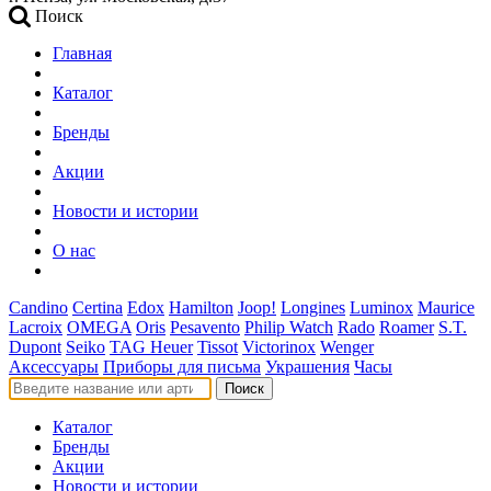
Поиск
Главная
Каталог
Бренды
Акции
Новости и истории
О нас
Candino
Certina
Edox
Hamilton
Joop!
Longines
Luminox
Maurice
Lacroix
OMEGA
Oris
Pesavento
Philip Watch
Rado
Roamer
S.T.
Dupont
Seiko
TAG Heuer
Tissot
Victorinox
Wenger
Аксессуары
Приборы для письма
Украшения
Часы
Поиск
Каталог
Бренды
Акции
Новости и истории