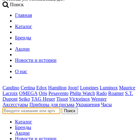
Поиск
Главная
Каталог
Бренды
Акции
Новости и истории
О нас
Candino
Certina
Edox
Hamilton
Joop!
Longines
Luminox
Maurice
Lacroix
OMEGA
Oris
Pesavento
Philip Watch
Rado
Roamer
S.T.
Dupont
Seiko
TAG Heuer
Tissot
Victorinox
Wenger
Аксессуары
Приборы для письма
Украшения
Часы
Поиск
Каталог
Бренды
Акции
Новости и истории