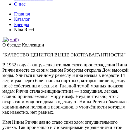
О нас
Главная
Каталог
Бренды
Nina Ricci
О бренде
Коллекции
"КАЧЕСТВО ЦЕНИТСЯ ВЫШЕ ЭКСТРАВАГАНТНОСТИ"
В 1932 году француженка итальянского происхождения Нина
Риччи вместе со своим сыном Робертом открыла Дом высокой
моды. Учиться швейному ремеслу Нина начала в возрасте 14
лет, и уже через 6 лет наняла портных, которые шили одежду
по её собственным эскизам. Главной темой модных показов
мадам Риччи стала женщина-птица — воздушная, лёгкая,
словно принадлежащая миру нимф. Неудивительно, что с
открытием модного дома в одежду от Нины Риччи облачилась
как минимум половина парижанок, в утончённости которым,
как известно, нет равных.
Имя Нины Риччи давно стало символом оглушительного
успеха. Так произошло и с ювелирными украшениями этой