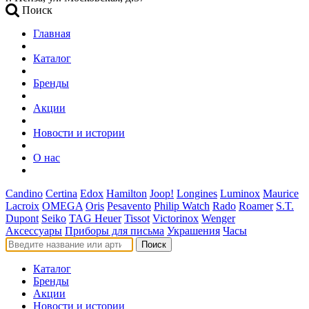
Поиск
Главная
Каталог
Бренды
Акции
Новости и истории
О нас
Candino
Certina
Edox
Hamilton
Joop!
Longines
Luminox
Maurice
Lacroix
OMEGA
Oris
Pesavento
Philip Watch
Rado
Roamer
S.T.
Dupont
Seiko
TAG Heuer
Tissot
Victorinox
Wenger
Аксессуары
Приборы для письма
Украшения
Часы
Поиск
Каталог
Бренды
Акции
Новости и истории