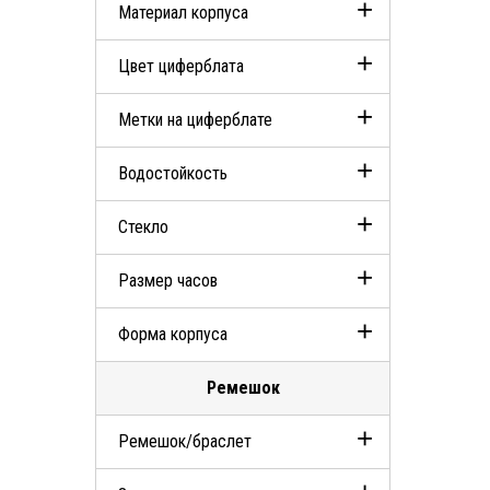
Материал корпуса
Диаметр 41мм
Цвет циферблата
Сталь
Метки на циферблате
Черный
Водостойкость
Синий
Арабские
Стекло
100м (10 АТМ)
Размер часов
Сапфировое
Форма корпуса
Средний
Ремешок
Круг
Ремешок/браслет