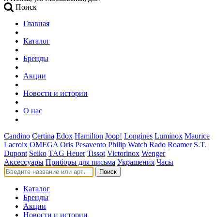
Поиск
Главная
Каталог
Бренды
Акции
Новости и истории
О нас
Candino
Certina
Edox
Hamilton
Joop!
Longines
Luminox
Maurice
Lacroix
OMEGA
Oris
Pesavento
Philip Watch
Rado
Roamer
S.T.
Dupont
Seiko
TAG Heuer
Tissot
Victorinox
Wenger
Аксессуары
Приборы для письма
Украшения
Часы
Поиск
Каталог
Бренды
Акции
Новости и истории