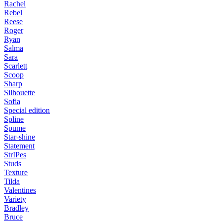
Rachel
Rebel
Reese
Roger
Ryan
Salma
Sara
Scarlett
Scoop
Sharp
Silhouette
Sofia
Special edition
Spline
Spume
Star-shine
Statement
StrIPes
Studs
Texture
Tilda
Valentines
Variety
Bradley
Bruce