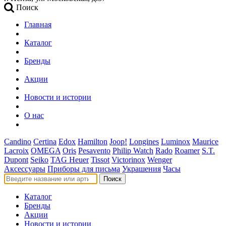
Поиск
Главная
Каталог
Бренды
Акции
Новости и истории
О нас
Candino
Certina
Edox
Hamilton
Joop!
Longines
Luminox
Maurice
Lacroix
OMEGA
Oris
Pesavento
Philip Watch
Rado
Roamer
S.T.
Dupont
Seiko
TAG Heuer
Tissot
Victorinox
Wenger
Аксессуары
Приборы для письма
Украшения
Часы
Поиск
Каталог
Бренды
Акции
Новости и истории