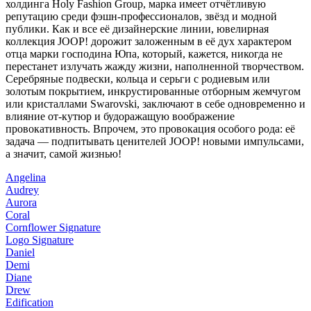
холдинга Holy Fashion Group, марка имеет отчётливую
репутацию среди фэшн-профессионалов, звёзд и модной
публики. Как и все её дизайнерские линии, ювелирная
коллекция JOOP! дорожит заложенным в её дух характером
отца марки господина Юпа, который, кажется, никогда не
перестанет излучать жажду жизни, наполненной творчеством.
Серебряные подвески, кольца и серьги с родиевым или
золотым покрытием, инкрустированные отборным жемчугом
или кристаллами Swarovski, заключают в себе одновременно и
влияние от-кутюр и будоражащую воображение
провокативность. Впрочем, это провокация особого рода: её
задача — подпитывать ценителей JOOP! новыми импульсами,
а значит, самой жизнью!
Angelina
Audrey
Aurora
Coral
Cornflower Signature
Logo Signature
Daniel
Demi
Diane
Drew
Edification