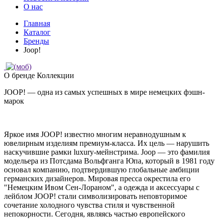
О нас
Главная
Каталог
Бренды
Joop!
О бренде
Коллекции
JOOP! — одна из самых успешных в мире немецких фэшн-
марок
Яркое имя JOOP! известно многим неравнодушным к
ювелирным изделиям премиум-класса. Их цель — нарушить
наскучившие рамки luxury-мейнстрима. Joop — это фамилия
модельера из Потсдама Вольфганга Юпа, который в 1981 году
основал компанию, подтвердившую глобальные амбиции
германских дизайнеров. Мировая пресса окрестила его
"Немецким Ивом Сен-Лораном", а одежда и аксессуары с
лейблом JOOP! стали символизировать неповторимое
сочетание холодного чувства стиля и чувственной
непокорности. Сегодня, являясь частью европейского