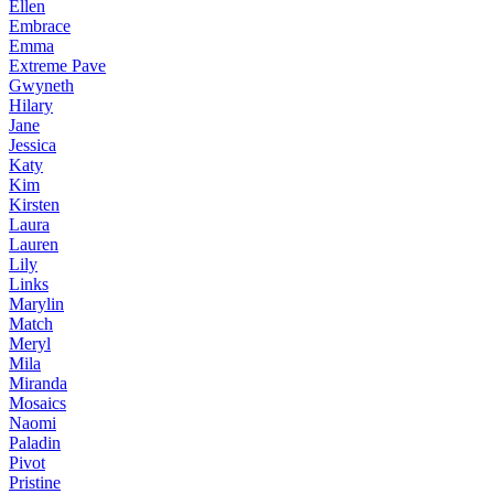
Ellen
Embrace
Emma
Extreme Pave
Gwyneth
Hilary
Jane
Jessica
Katy
Kim
Kirsten
Laura
Lauren
Lily
Links
Marylin
Match
Meryl
Mila
Miranda
Mosaics
Naomi
Paladin
Pivot
Pristine