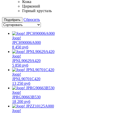
Кожа
Цирконий
Горный хрусталь
Сбросить
Подобрать
Joop!
JPCH90006A000
8 450 руб
Joop!
JPNL90629A420
5 850 руб
Joop!
JPNL90701C420
13 250 руб
Joop!
JPRG90663B530
18 200 руб
Joop!