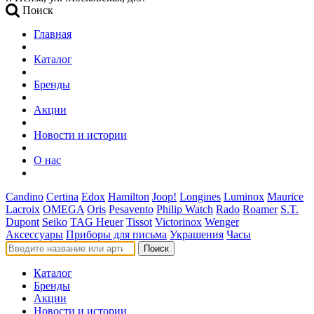
Поиск
Главная
Каталог
Бренды
Акции
Новости и истории
О нас
Candino
Certina
Edox
Hamilton
Joop!
Longines
Luminox
Maurice
Lacroix
OMEGA
Oris
Pesavento
Philip Watch
Rado
Roamer
S.T.
Dupont
Seiko
TAG Heuer
Tissot
Victorinox
Wenger
Аксессуары
Приборы для письма
Украшения
Часы
Поиск
Каталог
Бренды
Акции
Новости и истории