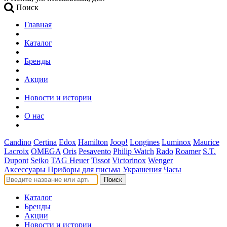
Поиск
Главная
Каталог
Бренды
Акции
Новости и истории
О нас
Candino
Certina
Edox
Hamilton
Joop!
Longines
Luminox
Maurice
Lacroix
OMEGA
Oris
Pesavento
Philip Watch
Rado
Roamer
S.T.
Dupont
Seiko
TAG Heuer
Tissot
Victorinox
Wenger
Аксессуары
Приборы для письма
Украшения
Часы
Поиск
Каталог
Бренды
Акции
Новости и истории