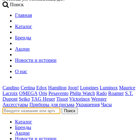
Поиск
Главная
Каталог
Бренды
Акции
Новости и истории
О нас
Candino
Certina
Edox
Hamilton
Joop!
Longines
Luminox
Maurice
Lacroix
OMEGA
Oris
Pesavento
Philip Watch
Rado
Roamer
S.T.
Dupont
Seiko
TAG Heuer
Tissot
Victorinox
Wenger
Аксессуары
Приборы для письма
Украшения
Часы
Поиск
Каталог
Бренды
Акции
Новости и истории