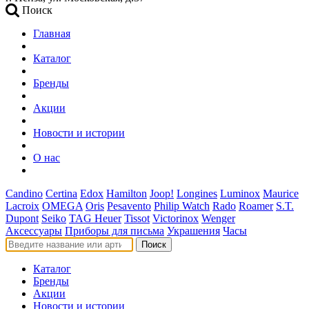
Поиск
Главная
Каталог
Бренды
Акции
Новости и истории
О нас
Candino
Certina
Edox
Hamilton
Joop!
Longines
Luminox
Maurice
Lacroix
OMEGA
Oris
Pesavento
Philip Watch
Rado
Roamer
S.T.
Dupont
Seiko
TAG Heuer
Tissot
Victorinox
Wenger
Аксессуары
Приборы для письма
Украшения
Часы
Поиск
Каталог
Бренды
Акции
Новости и истории