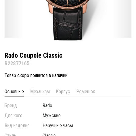
Rado Coupole Classic
R22877165
Товар скоро появится в наличии
Основные
Механизм
Корпус
Ремешок
Бренд
Rado
Для кого
Мужские
Вид изделия
Наручные часы
Стиль
Classic