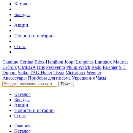
Каталог
Бренды
Акции
Новости и истории
О нас
Candino
Certina
Edox
Hamilton
Joop!
Longines
Luminox
Maurice
Lacroix
OMEGA
Oris
Pesavento
Philip Watch
Rado
Roamer
S.T.
Dupont
Seiko
TAG Heuer
Tissot
Victorinox
Wenger
Аксессуары
Приборы для письма
Украшения
Часы
Поиск
Каталог
Бренды
Акции
Новости и истории
О нас
Главная
Каталог